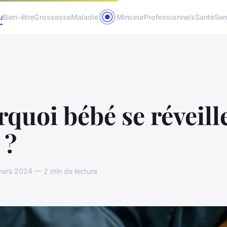
u
Bien-être
Grossesse
Maladie
Minceur
Professionnels
Santé
Sen
quoi bébé se réveille
 ?
ars 2024 — 2 min de lecture