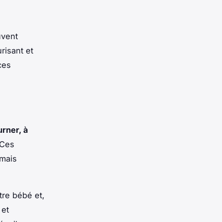
vent
risant et
ces
rner, à
 Ces
 mais
tre bébé et,
 et