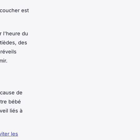
 coucher est
r l'heure du
tièdes, des
réveils
mir.
 cause de
otre bébé
eil liés à
iter les