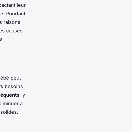
actant leur
e. Pourtant,
s raisons
les causes
ns
bébé peut
urs besoins
réquents
, y
diminuer à
solides.