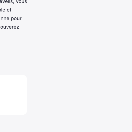
éveils, vous
le et
onne pour
trouverez