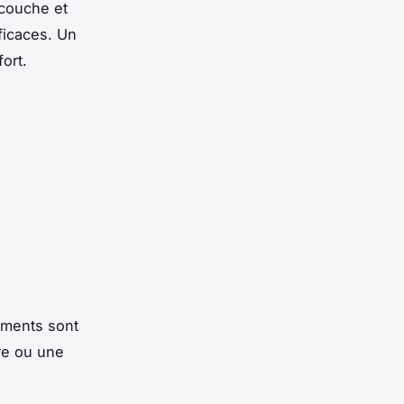
 couche et
ficaces. Un
ort.
oments sont
re ou une