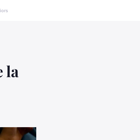
iors
 la