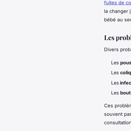
fuites de c
la changer 
bébé au sec
Les prob
Divers prob
Les
pous
Les
coli
Les
infec
Les
bou
Ces problè
souvent pas
consultatio