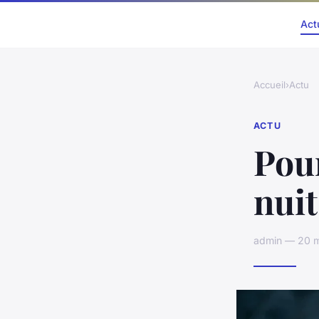
Act
Accueil
›
Actu
ACTU
Pour
nuit
admin — 20 m