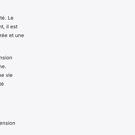
té. Le
, il est
brée et une
ension
ne.
ne vie
té
tension