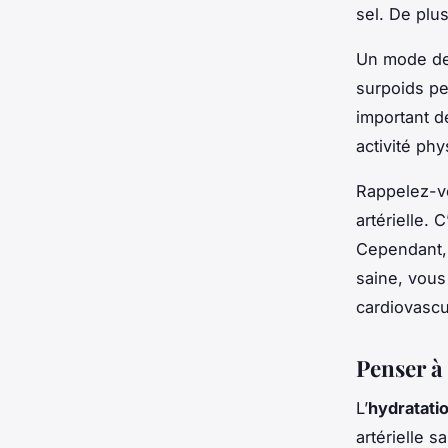
sel. De plu
Un mode de 
surpoids pe
important d
activité phy
Rappelez-vo
artérielle.
Cependant, 
saine, vous
cardiovascu
Penser à
L’
hydratati
artérielle s