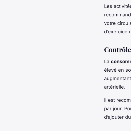
Les activité
recommandée
votre circul
d’exercice 
Contrôle
La
consomm
élevé en so
augmentant 
artérielle.
Il est reco
par jour. P
d’ajouter d