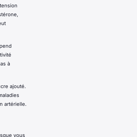
 tension
stérone,
eut
dépend
ivité
pas à
ucre ajouté.
maladies
 artérielle.
orsque vous