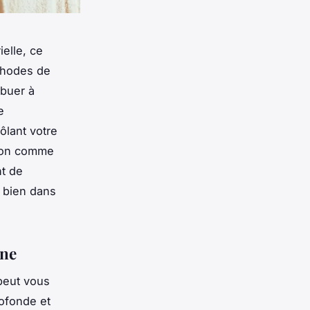
elle, ce
thodes de
ibuer à
e
ôlant votre
tion comme
nt de
r bien dans
ine
 peut vous
rofonde et