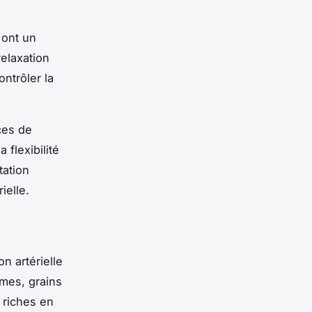
 ont un
relaxation
ntrôler la
ces de
 flexibilité
tation
ielle.
n artérielle
umes, grains
u riches en