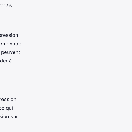
corps,
.
a
pression
enir votre
s peuvent
ider à
pression
ce qui
ssion sur