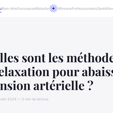
u
Bien-être
Grossesse
Maladie
Minceur
Professionnels
Santé
Sen
les sont les méthod
elaxation pour abais
ension artérielle ?
vier 2024 — 5 min de lecture