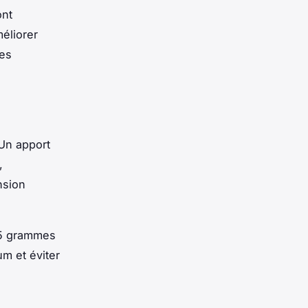
ont
méliorer
tes
 Un apport
,
nsion
 5 grammes
um et éviter