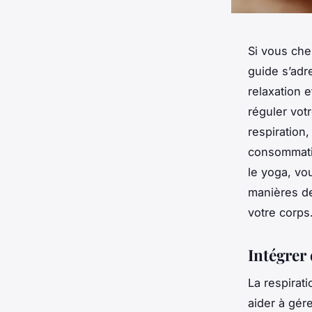
Si vous che
guide s’ad
relaxation 
réguler vot
respiration
consommatio
le yoga, vo
manières de
votre corps
Intégrer 
La respirati
aider à gére