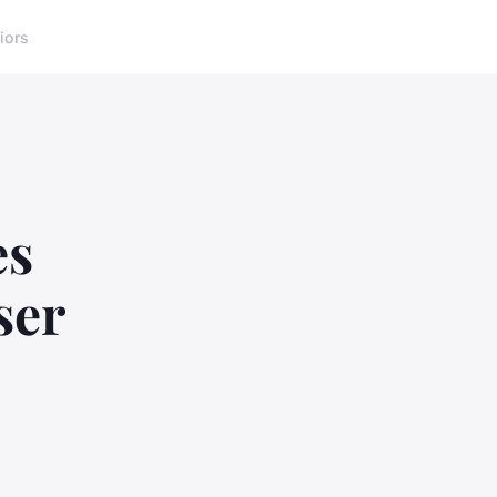
iors
es
ser