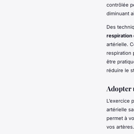
contrôlée p
diminuant a
Des techni
respiration
artérielle.
respiration
être pratiq
réduire le s
Adopter 
L’exercice 
artérielle s
permet à vot
vos artères