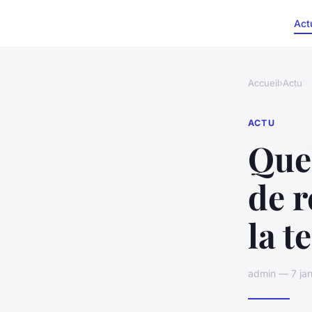
Act
Accueil
›
Actu
ACTU
Quel
de r
la t
admin — 7 jan