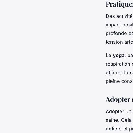
Pratiquer
Des activit
impact posit
profonde et
tension arté
Le
yoga
, p
respiration 
et à renfor
pleine cons
Adopter 
Adopter un 
saine. Cela
entiers et p